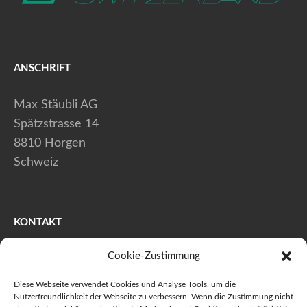
ANSCHRIFT
Max Stäubli AG
Spätzstrasse 14
8810 Horgen
Schweiz
KONTAKT
Cookie-Zustimmung
+41 (0) 44 728 80 40
+41 (0) 44 728 80 41
Diese Webseite verwendet Cookies und Analyse Tools, um die
info@maxstaeubli.ch
Nutzerfreundlichkeit der Webseite zu verbessern. Wenn die Zustimmung nicht