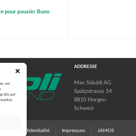
tre pour pousièr Bunn
ADDRESSE
Max Stäubli AG
ies, um
n
Spätzstrasse 14
ge IDs auf
8810 Horgen
ckziehst,
Schweiz
harte de confidentialité
Impressum
JAMOS