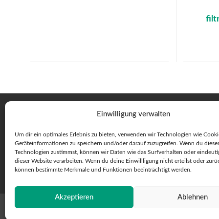
fil
Einwilligung verwalten
Um dir ein optimales Erlebnis zu bieten, verwenden wir Technologien wie Cook
Geräteinformationen zu speichern und/oder darauf zuzugreifen. Wenn du diese
Technologien zustimmst, können wir Daten wie das Surfverhalten oder eindeuti
dieser Website verarbeiten. Wenn du deine Einwillligung nicht erteilst oder zurü
können bestimmte Merkmale und Funktionen beeinträchtigt werden.
Akzeptieren
Ablehnen
© 2026 Max Stäubli AG - Toutes droits réservés
C