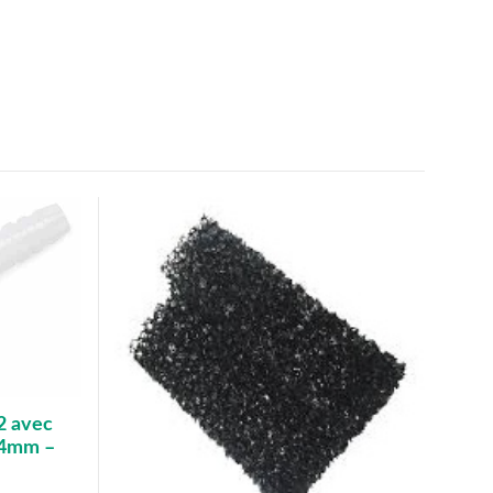
2 avec
4x4mm –