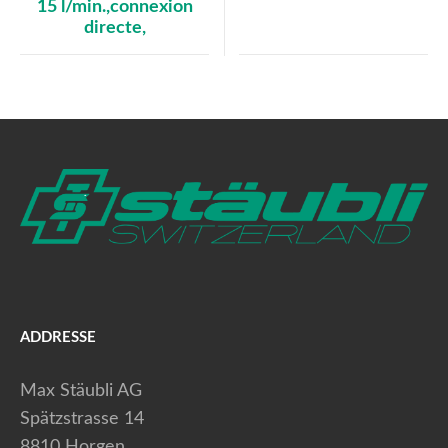
15 l/min.,connexion
directe,
ADDRESSE
Max Stäubli AG
Spätzstrasse 14
8810 Horgen