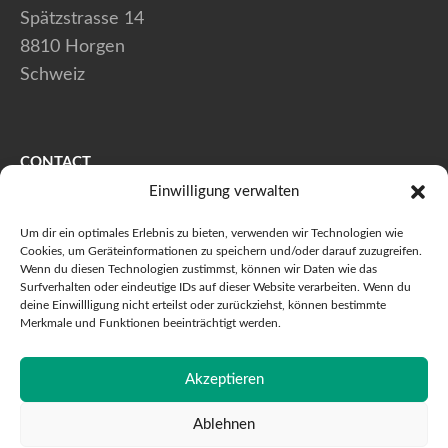
Spätzstrasse 14
8810 Horgen
Schweiz
CONTACT
Einwilligung verwalten
+41 (0) 44 728 80 40
Um dir ein optimales Erlebnis zu bieten, verwenden wir Technologien wie
+41 (0) 44 728 80 41
Cookies, um Geräteinformationen zu speichern und/oder darauf zuzugreifen.
Wenn du diesen Technologien zustimmst, können wir Daten wie das
info@maxstaeubli.ch
Surfverhalten oder eindeutige IDs auf dieser Website verarbeiten. Wenn du
deine Einwillligung nicht erteilst oder zurückziehst, können bestimmte
Merkmale und Funktionen beeinträchtigt werden.
© 2026 Max Stäubli AG - Toutes droits réservés
Akzeptieren
Charte de confidentialité
Impressum
JAMOS
Ablehnen