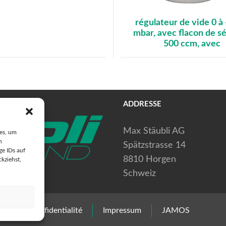
régulateur de vide 0 à
mbar, avec flacon de s
500 ccm, avec
ADDRESSE
Max Stäubli AG
ies, um
n
Spätzstrasse 14
ge IDs auf
8810 Horgen
ckziehst,
Schweiz
harte de confidentialité
Impressum
JAMOS