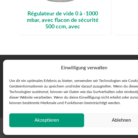
Régulateur de vide 0 à -1000
mbar, avec flacon de sécurité
500 ccm, avec
Einwilligung verwalten
Um dir ein optimales Erlebnis zu bieten, verwenden wir Technologien wie Cook
Geräteinformationen zu speichern und/oder darauf zuzugreifen. Wenn du diese
Technologien zustimmst, können wir Daten wie das Surfverhalten oder eindeuti
dieser Website verarbeiten. Wenn du deine Einwillligung nicht erteilst oder zurü
können bestimmte Merkmale und Funktionen beeinträchtigt werden.
Akzeptieren
Ablehnen
© 2026 Max Stäubli AG - Toutes droits réservés
C