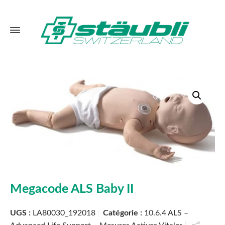
Megacode ALS Baby II
UGS :
LA80030_192018
Catégorie :
10.6.4 ALS –