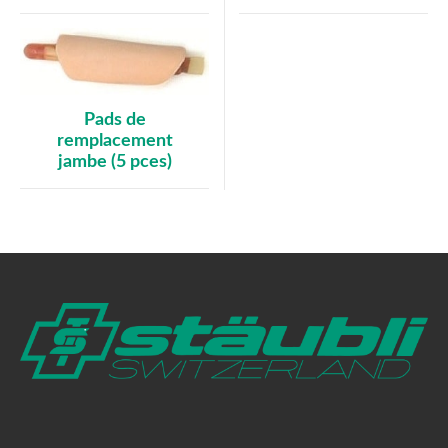
Pads de
remplacement
jambe (5 pces)