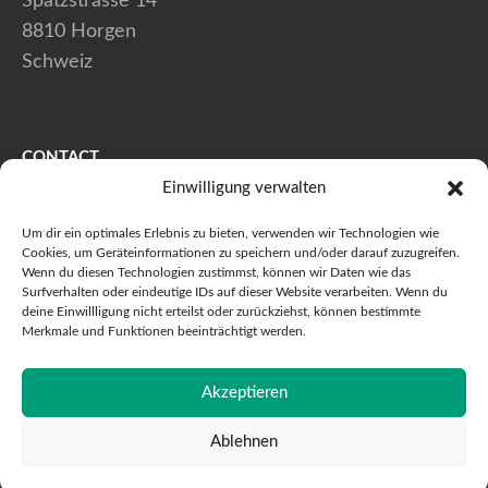
Spätzstrasse 14
8810 Horgen
Schweiz
CONTACT
Einwilligung verwalten
+41 (0) 44 728 80 40
Um dir ein optimales Erlebnis zu bieten, verwenden wir Technologien wie
+41 (0) 44 728 80 41
Cookies, um Geräteinformationen zu speichern und/oder darauf zuzugreifen.
Wenn du diesen Technologien zustimmst, können wir Daten wie das
info@maxstaeubli.ch
Surfverhalten oder eindeutige IDs auf dieser Website verarbeiten. Wenn du
deine Einwillligung nicht erteilst oder zurückziehst, können bestimmte
Merkmale und Funktionen beeinträchtigt werden.
© 2026 Max Stäubli AG - Toutes droits réservés
Akzeptieren
Charte de confidentialité
Impressum
JAMOS
Ablehnen