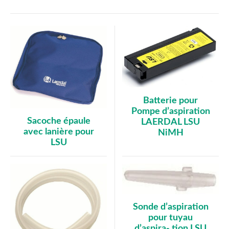
Batterie pour
Pompe d’aspiration
Sacoche épaule
LAERDAL LSU
avec lanière pour
NiMH
LSU
Sonde d’aspiration
pour tuyau
d’aspira- tion LSU