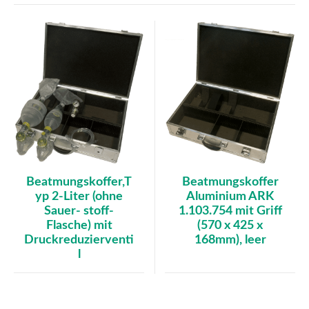
Beatmungskoffer
Beatmungskoffer,T
Aluminium ARK
yp 2-Liter (ohne
1.103.754 mit Griff
Sauer- stoff-
(570 x 425 x
Flasche) mit
168mm), leer
Druckreduzierventi
l