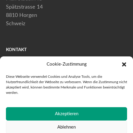
Spätzstrasse 14
8810 Horgen
Schweiz
KONTAKT
Cookie-Zustimmung
+41 (0) 44 728 80 40
+41 (0) 44 728 80 41
Diese Webseite verwendet Cookies und Analyse Tools, um die
info@maxstaeubli.ch
Nutzerfreundlichkeit der Webseite zu verbessern. Wenn die Zustimmung nicht
akzeptiert wird, können bestimmte Merkmale und Funktionen beeinträchtigt
werden.
© 2026 Max Stäubli AG - Alle Rechte vorbehalten
Akzeptieren
Datenschutzerklärung
Impressum
JAMOS
Ablehnen