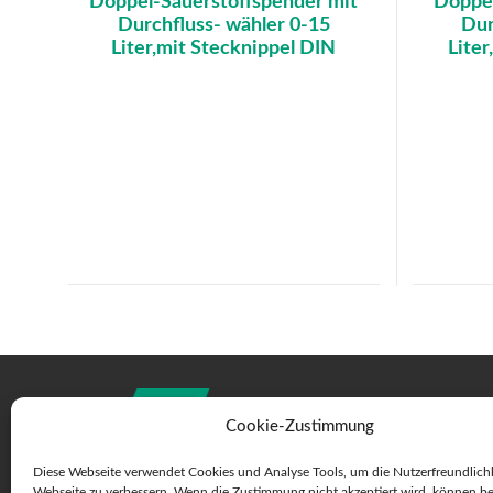
Doppel-Sauerstoffspender mit
Doppel
Durchfluss- wähler 0-15
Dur
Liter,mit Stecknippel DIN
Liter
Cookie-Zustimmung
Diese Webseite verwendet Cookies und Analyse Tools, um die Nutzerfreundlichk
Webseite zu verbessern. Wenn die Zustimmung nicht akzeptiert wird, können b