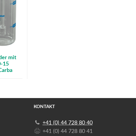
der mit
0-15
 Carba
KONTAKT
+41 (0) 44 728 80 40
+41 (0) 44 728 80 41