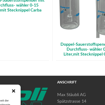
-Sauerstoffspender mit
chfluss- wähler 0-15
,mit Stecknippel Carba
Doppel-Sauerstoffspen
Durchfluss- wähler 
Liter,mit Stecknippel
ANSCHRIFT
Max Stäubli AG
eit der
Spätzstrasse 14
estimmte