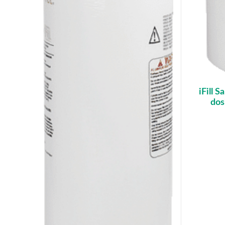
iFill S
dos