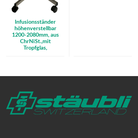
Infusionsständer
höhenverstellbar
1200-2080mm, aus
ChrNiSt.,mit
Tropfglas,