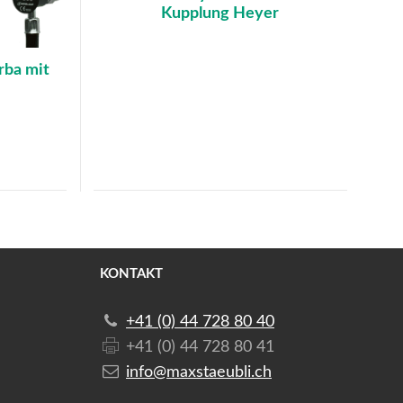
Kupplung Heyer
rba mit
KONTAKT
+41 (0) 44 728 80 40
+41 (0) 44 728 80 41
info@maxstaeubli.ch