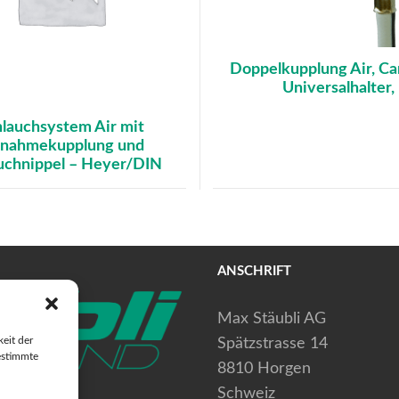
Doppelkupplung Air, Ca
Universalhalter,
lauchsystem Air mit
tnahmekupplung und
uchnippel – Heyer/DIN
ANSCHRIFT
Max Stäubli AG
eit der
Spätzstrasse 14
estimmte
8810 Horgen
Schweiz