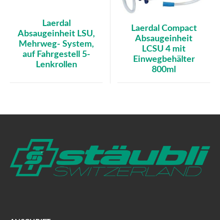
Laerdal
Laerdal Compact
Absaugeinheit LSU,
Absaugeinheit
Mehrweg- System,
LCSU 4 mit
auf Fahrgestell 5-
Einwegbehälter
Lenkrollen
800ml