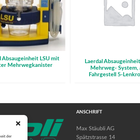
l Absaugeinheit LSU mit
Laerdal Absaugeinheit
iter Mehrwegkanister
Mehrweg- System, 
Fahrgestell 5-Lenkro
ANSCHRIFT
Max Stäubli AG
eit der
Spätzstrasse 14