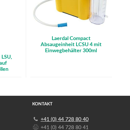
Laerdal Compact
Absaugeinheit LCSU 4 mit
Einwegbehälter 300ml
 LSU,
auf
llen
KONTAKT
+41 (0) 44 728 80 40
+41 (0) 44 728 80 41