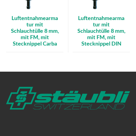
Luftentnahmearma
Luftentnahmearma
tur mit
tur mit
Schlauchtülle 8 mm,
Schlauchtülle 8 mm,
mit FM, mit
mit FM, mit
Stecknippel Carba
Stecknippel DIN