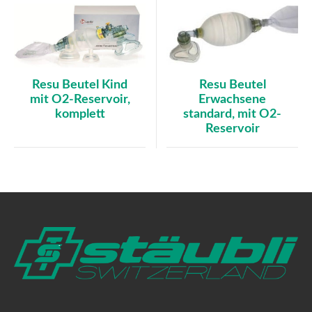
Resu Beutel
Resu Beutel Kind
Erwachsene
mit O2-Reservoir,
standard, mit O2-
komplett
Reservoir