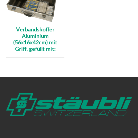
Verbandskoffer
Aluminium
(56x16x42cm) mit
Griff, gefüllt mit: