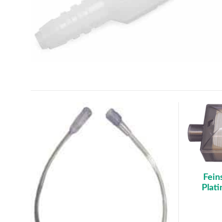
Fein
Plat