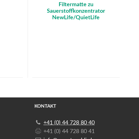
Filtermatte zu
Sauerstoffkonzentrator
NewLife/QuietLife
KONTAKT
+41 (0) 44 728 80 40
+41 (0) 44 728 80 41