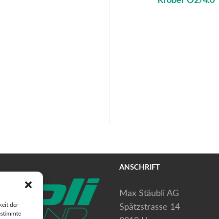
Kröber O2/4.0
ANSCHRIFT
Max Stäubli AG
eit der
Spätzstrasse 14
estimmte