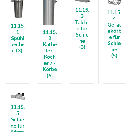
11.15.
11.15.
3
4
Tablar
Gerät
11.15.
e für
ekörb
1
11.15.
Schie
e für
Spühl
2
ne
Schie
beche
Kathe
(3)
ne
r
(3)
ter-
(5)
Köch
er / -
Körbe
(6)
11.15.
5
Schie
ne für