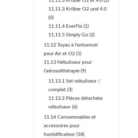
11.11.3 Kröber O2 et 4.0
(2)
11.11.3 Kröber O2 und 4.0
(0)
11.11.4 EverFlo
(1)
11.11.5 Simply Go
(2)
11.12 Tuyau à l'entonnoir
pour Air et O2
(5)
11.13 Nébuliseur pour
l'aérosolthérapie
(9)
11.13.1 Set nébuliseur /
complet
(3)
11.13.2 Pièces détachées
nébuliseur
(6)
11.14 Consommables et
accessoires pour
humidificateur
(18)