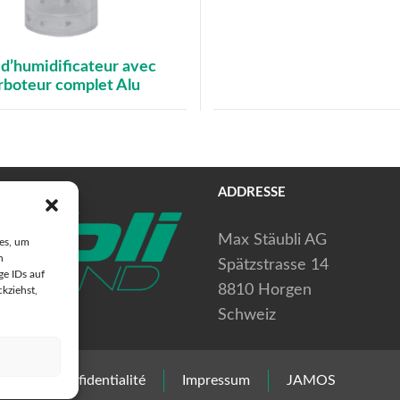
 d’humidificateur avec
rboteur complet Alu
ADDRESSE
Max Stäubli AG
ies, um
n
Spätzstrasse 14
ge IDs auf
8810 Horgen
ckziehst,
Schweiz
harte de confidentialité
Impressum
JAMOS