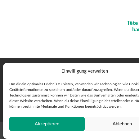
Tête
ba
Einwilligung verwalten
Um dir ein optimales Erlebnis zu bieten, verwenden wir Technologien wie Cook
Geräteinformationen zu speichern und/oder darauf zuzugreifen. Wenn du diese
Technologien zustimmst, können wir Daten wie das Surfverhalten oder eindeuti
dieser Website verarbeiten. Wenn du deine Einwillligung nicht erteilst oder zurü
können bestimmte Merkmale und Funktionen beeinträchtigt werden.
Akzeptieren
Ablehnen
© 2026 Max Stäubli AG - Toutes droits réservés
C