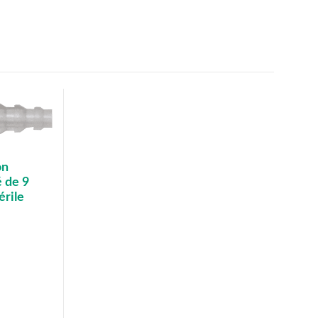
on
é de 9
érile