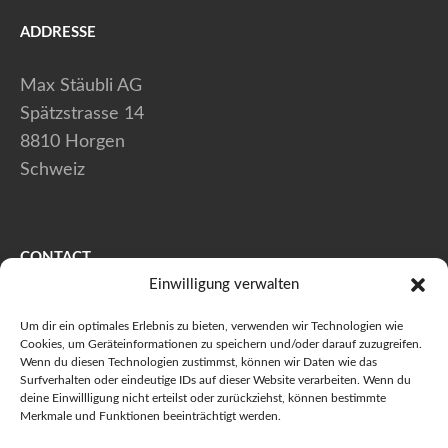
ADDRESSE
Max Stäubli AG
Spätzstrasse 14
8810 Horgen
Schweiz
CONTACT
Einwilligung verwalten
+41 (0) 44 728 80 40
Um dir ein optimales Erlebnis zu bieten, verwenden wir Technologien wie
+41 (0) 44 728 80 41
Cookies, um Geräteinformationen zu speichern und/oder darauf zuzugreifen.
Wenn du diesen Technologien zustimmst, können wir Daten wie das
info@maxstaeubli.ch
Surfverhalten oder eindeutige IDs auf dieser Website verarbeiten. Wenn du
deine Einwillligung nicht erteilst oder zurückziehst, können bestimmte
Merkmale und Funktionen beeinträchtigt werden.