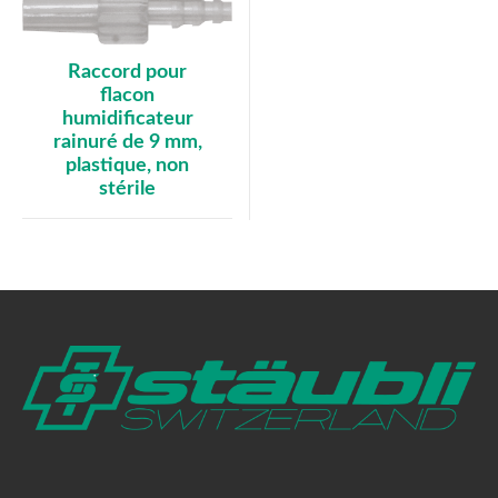
Raccord pour
flacon
humidificateur
rainuré de 9 mm,
plastique, non
stérile