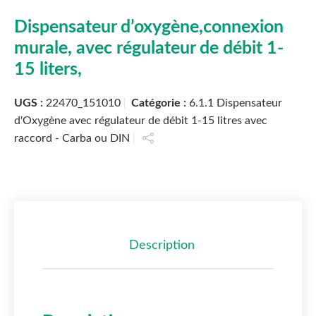
Dispensateur d’oxygène,connexion
murale, avec régulateur de débit 1-
15 liters,
UGS :
22470_151010
Catégorie :
6.1.1 Dispensateur
d'Oxygène avec régulateur de débit 1-15 litres avec
raccord - Carba ou DIN
Description