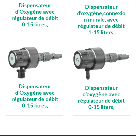
Dispensateur
Dispensateur
d’Oxygène avec
d’oxygène,connexio
régulateur de débit
n murale, avec
0-15 litres,
régulateur de débit
1-15 liters,
Dispensateur
Dispensateur
d’Oxygène avec
d’oxygène avec
régulateur de débit
régulateur de débit
0-15 litres,
0-15 liters,