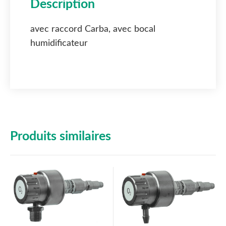
Description
avec raccord Carba, avec bocal
humidificateur
Produits similaires