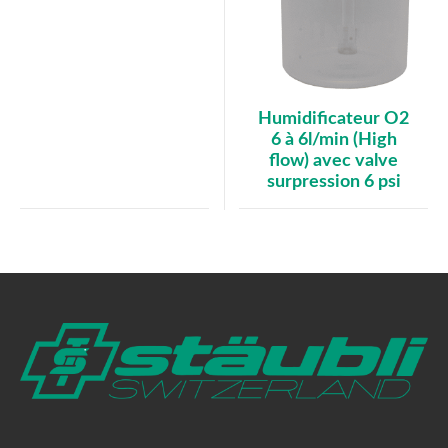
Humidificateur O2
6 à 6l/min (High
flow) avec valve
surpression 6 psi