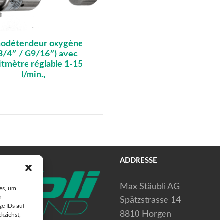
odétendeur oxygène
3/4″ / G9/16″) avec
itmètre réglable 1-15
l/min.,
ADDRESSE
Max Stäubli AG
ies, um
n
Spätzstrasse 14
ge IDs auf
8810 Horgen
ckziehst,