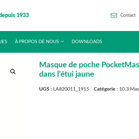
depuis 1933
Contact
UES
À PROPOS DE NOUS
DOWNLOADS
Masque de poche PocketMask p
dans l’étui jaune
UGS :
LA820011_1915
Catégorie :
10.3 Ma