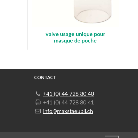
valve usage unique pour
masque de poche
CONTACT
+41 (0) 44 728 80 40
+41 (0) 44 728 80 41
info@maxstaeubli.ch