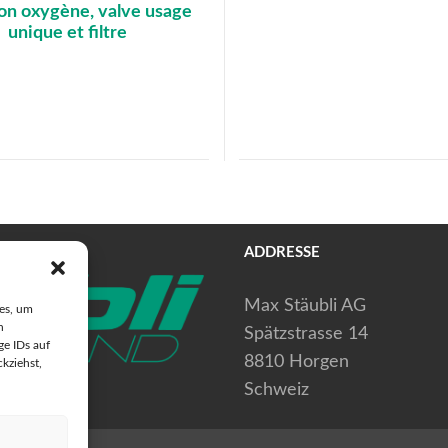
on oxygène, valve usage
unique et filtre
ADDRESSE
Max Stäubli AG
ies, um
n
Spätzstrasse 14
ge IDs auf
8810 Horgen
ckziehst,
Schweiz