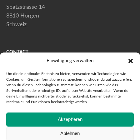
Spätzstrasse 14
8810 Horgen
Schweiz
CONTACT
Einwilligung verwalten
+41 (0) 44 728 80 40
Um dir ein optimales Erlebnis zu bieten, verwenden wir Technologien wie
+41 (0) 44 728 80 41
Cookies, um Geräteinformationen zu speichern und/oder darauf zuzugreifen.
Wenn du diesen Technologien zustimmst, können wir Daten wie das
info@maxstaeubli.ch
Surfverhalten oder eindeutige IDs auf dieser Website verarbeiten. Wenn du
deine Einwillligung nicht erteilst oder zurückziehst, können bestimmte
Merkmale und Funktionen beeinträchtigt werden.
© 2026 Max Stäubli AG - Toutes droits réservés
Akzeptieren
Charte de confidentialité
Impressum
JAMOS
Ablehnen